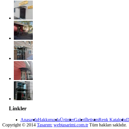
Linkler
Anasayfa
Hakkımızda
Ürünler
Galeri
İletişim
Renk Kataloğu
D
Copyright © 2014
Tasarım:
webtasarimi.com.tr
Tüm hakları saklıdır.